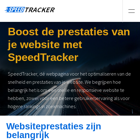
Boost de prestaties van
je website met
SpeedTracker
SpeedTracker, dé webpagina voor het optimaliseren van de
snelheid en prestaties van je website. We begrijpen hoe
belangrijk het is om een snelle en responsieve website te
hebben, zowel voor een betere gebruikerservaring als voor
hogere rankings in zoekmachines.
Websiteprestaties zijn
belangrijk